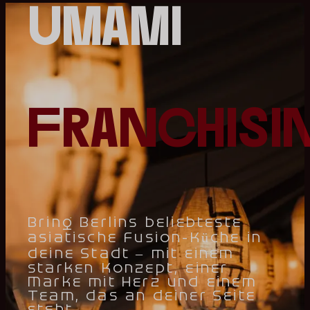
umami
franchisi
Bring Berlins beliebteste
asiatische Fusion-Küche in
deine Stadt – mit einem
starken Konzept, einer
Marke mit Herz und einem
Team, das an deiner Seite
steht.