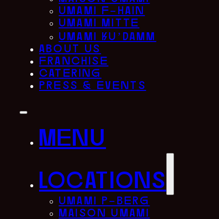
umami f-hain
umami mitte
umami ku’damm
about us
franchise
catering
press & events
menu
locations
umami p-berg
maison umami