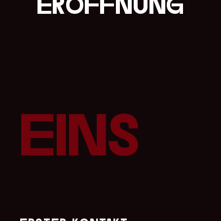
eröffnung
eins