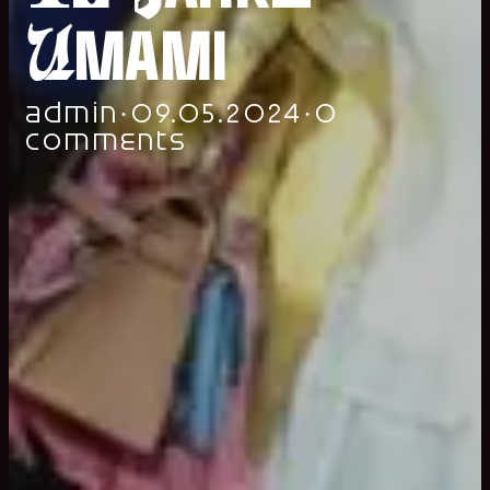
Umami
admin
·
09.05.2024
·
0
comments