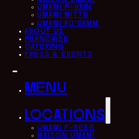
umami f-hain
umami mitte
umami ku’damm
about us
franchise
catering
press & events
menu
locations
umami p-berg
maison umami